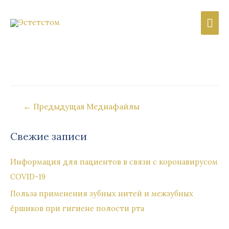
Гла
ме
Навигация
←
Предыдущая Медиафайлы
по
записям
Свежие записи
Информация для пациентов в связи с коронавирусом
COVID-19
Польза применения зубных нитей и межзубных
ёршиков при гигиене полости рта